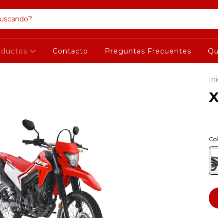
oductos
Contacto
Preguntas Frecuentes
Qu
Ini
X
Col