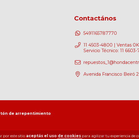
Contactános
5491165787770
11 4503-4800 | Ventas 0KM
Servicio Técnico: 11 6603
repuestos_1@hondacent
Avenida Francisco Beiró
tón de arrepentimiento
 por este sitio
aceptás el uso de cookies
para agilizar tu experiencia de 