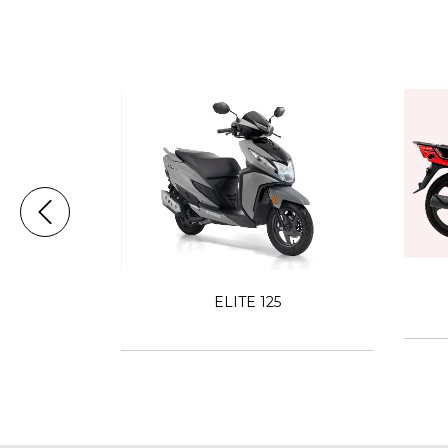
/D
ELITE 125