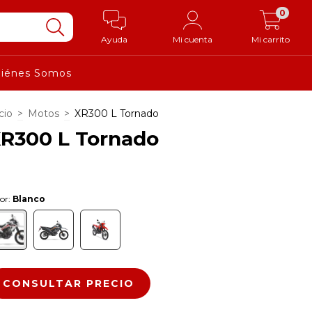
0
Ayuda
Mi cuenta
Mi carrito
iénes Somos
cio
>
Motos
>
XR300 L Tornado
R300 L Tornado
or:
Blanco