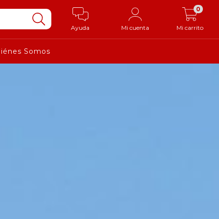
0
Ayuda
Mi cuenta
Mi carrito
iénes Somos